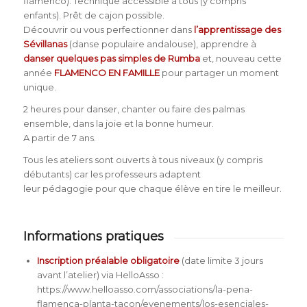
flamenco). Technique accessible à tous (y compris
enfants). Prêt de cajon possible.
Découvrir ou vous perfectionner dans
l’apprentissage des
Sévillanas
(danse populaire andalouse), apprendre à
danser quelques pas simples de Rumba
et, nouveau cette
année
FLAMENCO EN FAMILLE
pour partager un moment
unique.
2 heures pour danser, chanter ou faire des palmas
ensemble, dans la joie et la bonne humeur.
A partir de 7 ans.
Tous les ateliers sont ouverts à tous niveaux (y compris
débutants) car les professeurs adaptent
leur pédagogie pour que chaque élève en tire le meilleur.
Informations pratiques
Inscription préalable obligatoire
(date limite 3 jours
avant l’atelier) via HelloAsso :
https://www.helloasso.com/associations/la-pena-
flamenca-planta-tacon/evenements/los-esenciales-