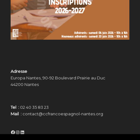
Adresse
Europa Nantes, 90-92 Boulevard Prairie au Duc
44200 Nantes
Tel :
02 40 35 83 23
Mail :
contact@ccfrancoespagnol-nantes.org
Facebook
Instagram
LinkedIn