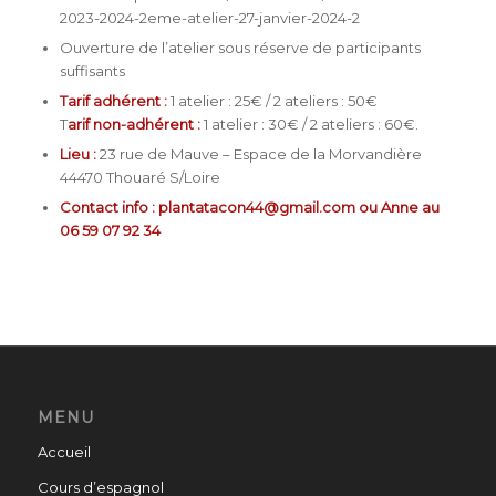
2023-2024-2eme-atelier-27-janvier-2024-2
Ouverture de l’atelier sous réserve de participants
suffisants
Tarif adhérent :
1 atelier : 25€ / 2 ateliers : 50€
T
arif non-adhérent :
1 atelier : 30€ / 2 ateliers : 60€.
Lieu :
23 rue de Mauve – Espace de la Morvandière
44470 Thouaré S/Loire
Contact info : plantatacon44@gmail.com ou Anne au
06 59 07 92 34
MENU
Accueil
Cours d’espagnol