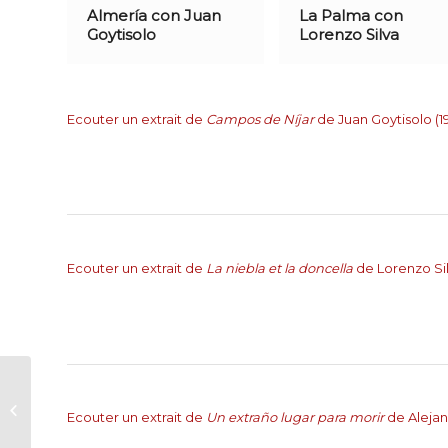
Almería con Juan
La Palma con
Goytisolo
Lorenzo Silva
Ecouter un extrait de
Campos de Níjar
de Juan Goytisolo (1
Ecouter un extrait de
La niebla et la doncella
de Lorenzo Sil
Du Don Juan espagnol au Don
Ecouter un extrait de
Un extraño lugar para morir
de Aleja
Juan de Molière