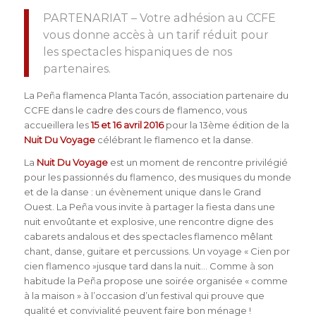
PARTENARIAT – Votre adhésion au CCFE
vous donne accès à un tarif réduit pour
les spectacles hispaniques de nos
partenaires.
La Peña flamenca Planta Tacón, association partenaire du
CCFE dans le cadre des cours de flamenco, vous
accueillera les
15 et 16 avril 2016
pour la 13ème édition de la
Nuit Du Voyage
célébrant le flamenco et la danse.
La
Nuit Du Voyage
est un moment de rencontre privilégié
pour les passionnés du flamenco, des musiques du monde
et de la danse : un évènement unique dans le Grand
Ouest. La Peña vous invite à partager la fiesta dans une
nuit envoûtante et explosive, une rencontre digne des
cabarets andalous et des spectacles flamenco mêlant
chant, danse, guitare et percussions. Un voyage « Cien por
cien flamenco »jusque tard dans la nuit… Comme à son
habitude la Peña propose une soirée organisée « comme
à la maison » à l’occasion d’un festival qui prouve que
qualité et convivialité peuvent faire bon ménage !