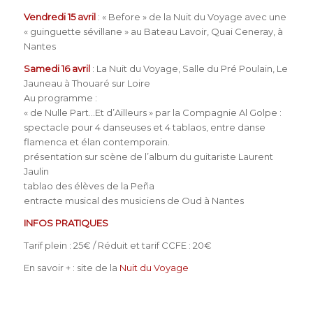
Vendredi 15 avril
: « Before » de la Nuit du Voyage avec une
« guinguette sévillane » au Bateau Lavoir, Quai Ceneray, à
Nantes
Samedi 16 avril
: La Nuit du Voyage, Salle du Pré Poulain, Le
Jauneau à Thouaré sur Loire
Au programme :
« de Nulle Part…Et d’Ailleurs » par la Compagnie Al Golpe :
spectacle pour 4 danseuses et 4 tablaos, entre danse
flamenca et élan contemporain.
présentation sur scène de l’album du guitariste Laurent
Jaulin
tablao des élèves de la Peña
entracte musical des musiciens de Oud à Nantes
INFOS PRATIQUES
Tarif plein : 25€ / Réduit et tarif CCFE : 20€
En savoir + : site de la
Nuit du Voyage