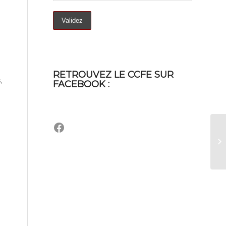
RETROUVEZ LE CCFE SUR
,
FACEBOOK :
Facebook
No
N