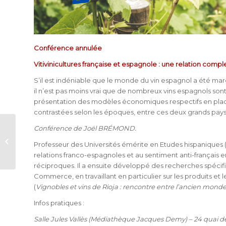
Conférence annulée
Vitivinicultures française et espagnole : une relation compl
S’il est indéniable que le monde du vin espagnol a été marq
il n’est pas moins vrai que de nombreux vins espagnols so
présentation des modèles économiques respectifs en place
contrastées selon les époques, entre ces deux grands pay
Conférence de Joël BRÉMOND.
Conférence L’immigration et l’exil
Professeur des Universités émérite en Etudes hispaniques (
espagnols en France
relations franco-espagnoles et au sentiment anti-français
réciproques. Il a ensuite développé des recherches spécif
Commerce, en travaillant en particulier sur les produits et 
(
Vignobles et vins de Rioja : rencontre entre l’ancien mon
Infos pratiques :
Salle Jules Vallès (Médiathèque Jacques Demy) – 24 quai de