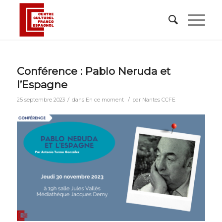
Conférence : Pablo Neruda et
l’Espagne
/
/
25 septembre 2023
dans
En ce moment
par
Nantes CCFE