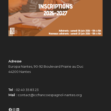
Adresse
Europa Nantes, 90-92 Boulevard Prairie au Duc
44200 Nantes
Tel :
02 40 35 83 23
Mail :
contact@ccfrancoespagnol-nantes.org
Facebook
Instagram
LinkedIn