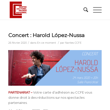
Concert : Harold López-Nussa
/
/
26 février 2020
dans
En ce moment
par
Nantes CCFE
PARTENARIAT –
Votre carte d’adhésion au CCFE vous
donne droit à des réductions sur nos spectacles
partenaires.