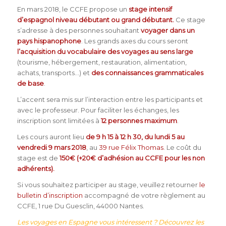
En mars 2018, le CCFE propose un
stage intensif
d’espagnol niveau débutant ou grand débutant.
Ce stage
s’adresse à des personnes souhaitant
voyager dans un
pays hispanophone
. Les grands axes du cours seront
l’acquisition du vocabulaire des voyages au sens large
(tourisme, hébergement, restauration, alimentation,
achats, transports…) et
des connaissances grammaticales
de base
.
L’accent sera mis sur l’interaction entre les participants et
avec le professeur. Pour faciliter les échanges, les
inscription sont limitées à
12 personnes maximum
.
Les cours auront lieu
de 9 h 15 à 12 h 30, du lundi 5 au
vendredi 9 mars 2018
, au
39 rue Félix Thomas
. Le coût du
stage est de
150€ (+20€ d’adhésion au CCFE pour les non
adhérents).
Si vous souhaitez participer au stage, veuillez retourner
le
bulletin d’inscription
accompagné de votre règlement au
CCFE, 1 rue Du Guesclin, 44000 Nantes.
Les voyages en Espagne vous intéressent ? Découvrez les