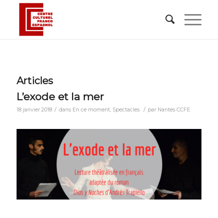
Articles
L’exode et la mer
/
/
18 janvier 2018
dans
En ce moment
,
Spectacles
par
Nantes CCFE