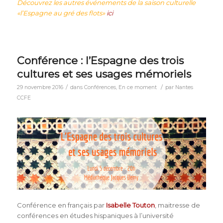
Découvrez les autres événements de la saison culturelle
«l’Espagne au gré des flots»
ici
Conférence : l’Espagne des trois
cultures et ses usages mémoriels
/
/
29 novembre 2016
dans
Conférences
,
En ce moment
par
Nantes
CCFE
Conférence en français par
Isabelle Touton
, maitresse de
conférences en études hispaniques à l’université