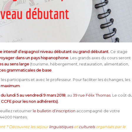
e intensif d’espagnol niveau débutant ou grand débutant.
Ce stage
voyager dans un pays hispanophone
. Les grands axes du cours seront
es au sens large
(tourisme, hébergement, restauration, alimentation,
ces grammaticales de base
.
 les participants et avec le professeur. Pour faciliter les échanges, les
s maximum
.
0, du lundi 5 au vendredi 9 mars 2018
, au
39 rue Félix Thomas
. Le coût d
 CCFE pour les non adhérents).
veuillez retourner
le bulletin d’inscription
accompagné de votre
 44000 Nantes.
nt ? Découvrez les séjour
linguistiques
et
culturels
organisés par le