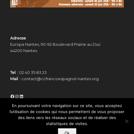
Adresse
Europa Nantes, 90-92 Boulevard Prairie au Duc
44200 Nantes
Tel :
02 40 35 83 23
Mail :
contact@ccfrancoespagnol-nantes.org
Facebook
Instagram
LinkedIn
En poursuivant votre navigation sur ce site, vous acceptez
l’utilisation de cookies qui nous permettent de vous proposer
des liens vers les réseaux sociaux et de réaliser des
statistiques de visites.
© Copyright -
Centre Culturel Franco Espagnol de Nantes
-
Enfold
Ok