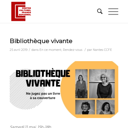
Bibliothèque vivante
/
/
25 avril 2019
dans
En ce moment
,
Rendez-vous
par
Nantes CCFE
Samedi 11 mai, 15h-18h