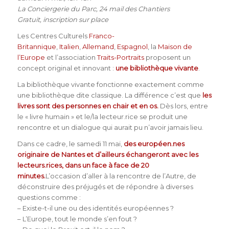
La Conciergerie du Parc, 24 mail des Chantiers
Gratuit, inscription sur place
Les Centres Culturels
Franco-
Britannique
,
Italien
,
Allemand
,
Espagnol
, la
Maison de
l’Europe
et l’association
Traits-Portraits
proposent un
concept original et innovant :
une bibliothèque vivante
.
La bibliothèque vivante fonctionne exactement comme
une bibliothèque dite classique. La différence c’est que
les
livres sont des personnes en chair et en os.
Dès lors, entre
le « livre humain » et le/la lecteur.rice se produit une
rencontre et un dialogue qui aurait pu n’avoir jamais lieu.
Dans ce cadre, le samedi 11 mai,
des européen.nes
originaire de Nantes et d’ailleurs échangeront avec les
lecteurs.rices, dans un face à face de 20
minutes.
L’occasion d’aller à la rencontre de l’Autre, de
déconstruire des préjugés et de répondre à diverses
questions comme :
– Existe-t-il une ou des identités européennes ?
– L’Europe, tout le monde s’en fout ?