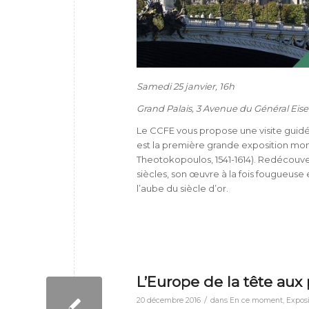
Samedi 25 janvier, 16h
Grand Palais, 3 Avenue du Général Eis
Le CCFE vous propose une visite guidée
est la première grande exposition mo
Theotokopoulos, 1541-1614). Redécouv
siècles, son œuvre à la fois fougueuse e
l’aube du siècle d’or.
L’Europe de la tête aux
/
20 décembre 2016
dans
En ce moment
,
Exposi