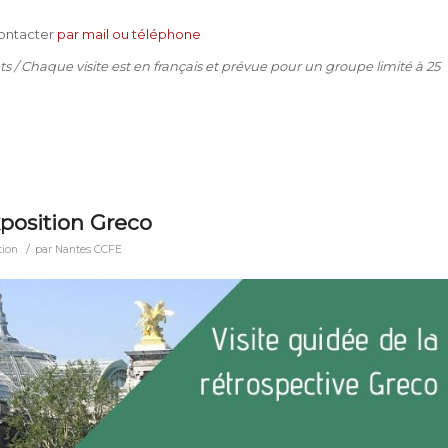
contacter
par mail ou téléphone
ts / Chaque v
isite est en français et prévue pour un groupe limité à 25
exposition Greco
/
tion
par
Nantes CCFE