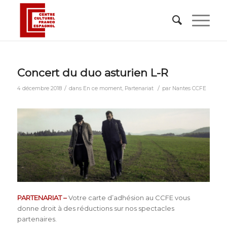
Concert du duo asturien L-R
/
/
4 décembre 2018
dans
En ce moment
,
Partenariat
par
Nantes CCFE
PARTENARIAT –
Votre carte d’adhésion au CCFE vous
donne droit à des réductions sur nos spectacles
partenaires.