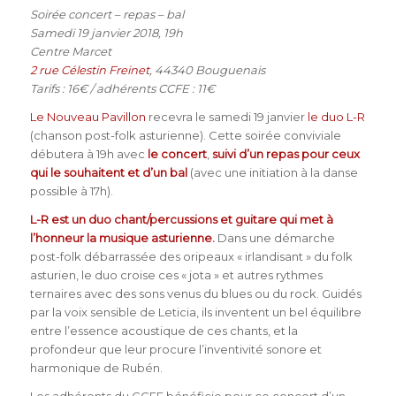
Soirée concert – repas – bal
Samedi 19 janvier 2018, 19h
Centre Marcet
2 rue Célestin Freinet
, 44340 Bouguenais
Tarifs : 16€ / adhérents CCFE : 11€
Le Nouveau Pavillon
recevra le samedi 19 janvier
le duo L-R
(chanson post-folk asturienne). Cette soirée conviviale
débutera à 19h avec
le
concert
,
suivi d’un repas pour ceux
qui le souhaitent et d’un bal
(avec une initiation à la danse
possible à 17h).
L-R est un duo chant/percussions et guitare qui met à
l’honneur la musique asturienne.
Dans une démarche
post-folk débarrassée des oripeaux « irlandisant » du folk
asturien, le duo croise ces « jota » et autres rythmes
ternaires avec des sons venus du blues ou du rock. Guidés
par la voix sensible de Leticia, ils inventent un bel équilibre
entre l’essence acoustique de ces chants, et la
profondeur que leur procure l’inventivité sonore et
harmonique de Rubén.
Les adhérents du CCFE bénéficie pour ce concert d’un