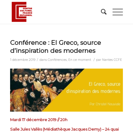
Conférence : El Greco, source
d’inspiration des modernes
/
/
1 décembre 2019
dans
Conférences
,
En ce moment
par
Nantes CCFE
Mardi 17 décembre 2019 // 20h
Salle Jules Vallès (Médiathèque Jacques Demy) – 24 quai