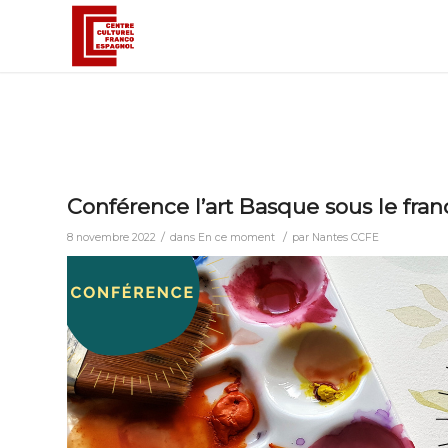
Conférence l’art Basque sous le fr
/
/
8 novembre 2022
dans
En ce moment
par
Nantes CCFE