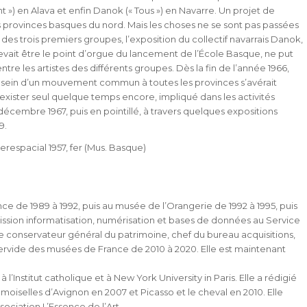
nt ») en Alava et enfin Danok (« Tous ») en Navarre. Un projet de
s provinces basques du nord. Mais les choses ne se sont pas passées
es trois premiers groupes, l’exposition du collectif navarrais Danok,
evait être le point d’orgue du lancement de l’École Basque, ne put
ntre les artistes des différents groupes. Dès la fin de l’année 1966,
au sein d’un mouvement commun à toutes les provinces s’avérait
xister seul quelque temps encore, impliqué dans les activités
décembre 1967, puis en pointillé, à travers quelques expositions
9.
respacial 1957, fer (Mus. Basque)
e de 1989 à 1992, puis au musée de l’Orangerie de 1992 à 1995, puis
ission informatisation, numérisation et bases de données au Service
e conservateur général du patrimoine, chef du bureau acquisitions,
ervide des musées de France de 2010 à 2020. Elle est maintenant
Institut catholique et à New York University in Paris. Elle a rédigié
emoiselles d’Avignon en 2007 et Picasso et le cheval en 2010. Elle
ciation L’Essence de l’Art.