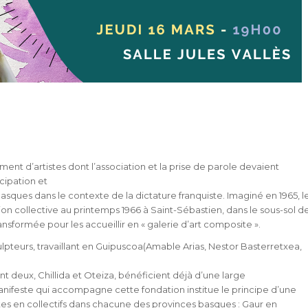
ent d’artistes dont l’association et la prise de parole devaient
cipation et
 basques dans le contexte de la dictature franquiste. Imaginé en 1965, l
on collective au printemps 1966 à Saint-Sébastien, dans le sous-sol d
sformée pour les accueillir en « galerie d’art composite ».
culpteurs, travaillant en Guipuscoa(Amable Arias, Nestor Basterretxea,
nt deux, Chillida et Oteiza, bénéficient déjà d’une large
manifeste qui accompagne cette fondation institue le principe d’une
stes en collectifs dans chacune des provinces basques : Gaur en