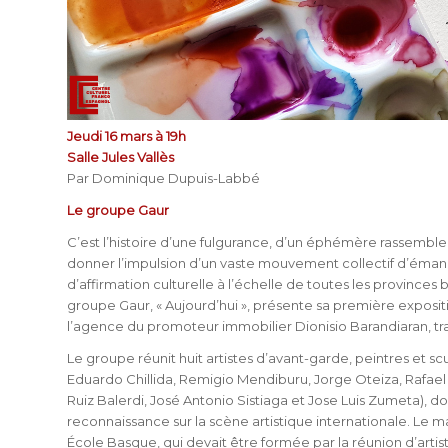
Jeudi 16 mars à 19h
Salle Jules Vallès
Par Dominique Dupuis-Labbé
Le groupe Gaur
C’est l’histoire d’une fulgurance, d’un éphémère rassemblem
donner l’impulsion d’un vaste mouvement collectif d’éman
d’affirmation culturelle à l’échelle de toutes les provinces
groupe Gaur, « Aujourd’hui », présente sa première expositi
l’agence du promoteur immobilier Dionisio Barandiaran, tran
Le groupe réunit huit artistes d’avant-garde, peintres et s
Eduardo Chillida, Remigio Mendiburu, Jorge Oteiza, Rafael
Ruiz Balerdi, José Antonio Sistiaga et Jose Luis Zumeta), do
reconnaissance sur la scène artistique internationale. Le 
École Basque, qui devait être formée par la réunion d’arti