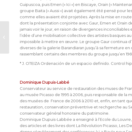
Guipuscoa, puis Emen (« Ici ») en Biscaye, Orain (« Maintena
groupe Baita (« Aussi ») avait également été pensé pour le
comme elles avaient été projetées. Après la mise en route d
dont la présentation conjointe avec Gaur, Emen et Orain d
jamais voir le jour, en raison de divergences inconciliables e
L’Espagne, un Etat et des
l’idée d’une mobilisation collective des artistes basques 
identités multiples.
impossible à mettre en œuvre. Le groupe Gaur continua d’e
diverses de la galerie Barandiaran jusqu’à sa fermeture en 
rassemblant certains des membres du groupe jusqu’en 196
* J. OTEIZA Ordenación de un espacio definido. Control hipe
Dominique Dupuis-Labbé
Conservateur au service de restauration des muses de Franc
au musée Picasso de 1995 à 2006, puis responsable de la m
des musées de France de 2006 à 2010 et, enfin, en tant qu
restauration, conservation préventrive et rechgerche au S
conservateur général honoraire du patrimoine.
Dominique Dupuis-Labbée a enseigné à l’Ecole du Louvre, à l’
des articles et des livres dont La Révolution Picasso, Les D
donne régulièrement des conférences à La Baule pour l’asso