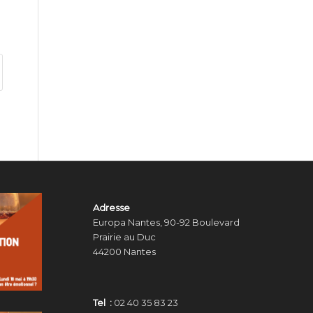
Adresse
Europa Nantes, 90-92 Boulevard
Prairie au Duc
44200 Nantes
Tel :
02 40 35 83 23