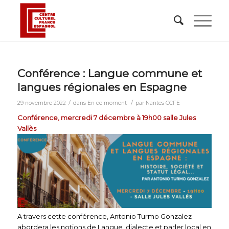
Conférence : Langue commune et
langues régionales en Espagne
/
/
29 novembre 2022
dans
En ce moment
par
Nantes CCFE
Conférence, mercredi 7 décembre à 19h00 salle Jules
Vallès
A travers cette conférence, Antonio Turmo Gonzalez
abordera les notions de Langue, dialecte et parler local en