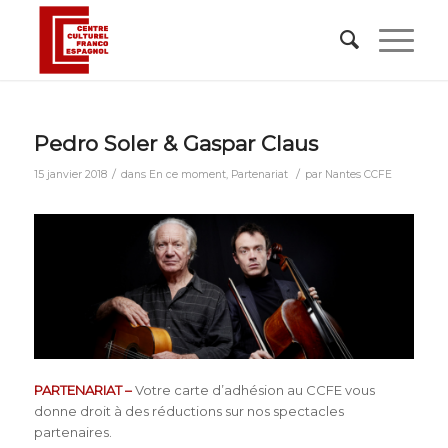
Pedro Soler & Gaspar Claus
/
/
15 janvier 2018
dans
En ce moment
,
Partenariat
par
Nantes CCFE
PARTENARIAT –
Votre carte d’adhésion au CCFE vous
donne droit à des réductions sur nos spectacles
partenaires.