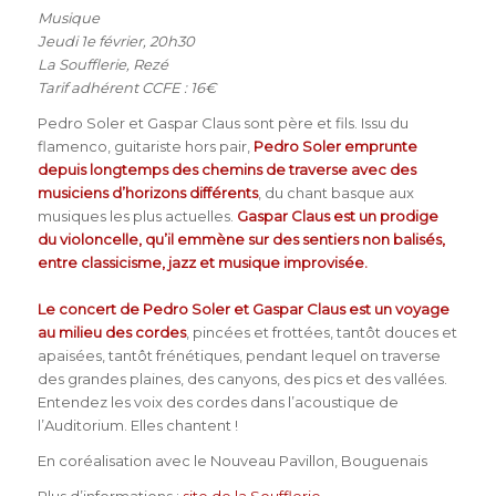
Musique
Jeudi 1e février, 20h30
La Soufflerie, Rezé
Tarif adhérent CCFE : 16€
Pedro Soler et Gaspar Claus sont père et fils. Issu du
flamenco, guitariste hors pair,
Pedro Soler emprunte
depuis longtemps des chemins de traverse avec des
musiciens d’horizons différents
, du chant basque aux
musiques les plus actuelles.
Gaspar Claus est un prodige
du violoncelle, qu’il emmène sur des sentiers non balisés,
entre classicisme, jazz et musique improvisée.
Le concert de Pedro Soler et Gaspar Claus est un voyage
au milieu des cordes
, pincées et frottées, tantôt douces et
apaisées, tantôt frénétiques, pendant lequel on traverse
des grandes plaines, des canyons, des pics et des vallées.
Entendez les voix des cordes dans l’acoustique de
l’Auditorium. Elles chantent !
En coréalisation avec le Nouveau Pavillon, Bouguenais
Plus d’informations :
site de la Soufflerie