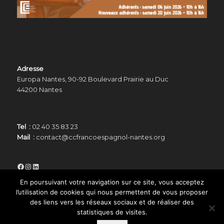
Adresse
Europa Nantes, 90-92 Boulevard Prairie au Duc
44200 Nantes
Tel :
02 40 35 83 23
Mail :
contact@ccfrancoespagnol-nantes.org
Facebook
Instagram
LinkedIn
En poursuivant votre navigation sur ce site, vous acceptez
l’utilisation de cookies qui nous permettent de vous proposer
des liens vers les réseaux sociaux et de réaliser des
statistiques de visites.
© Copyright -
Centre Culturel Franco Espagnol de Nantes
-
Enfold