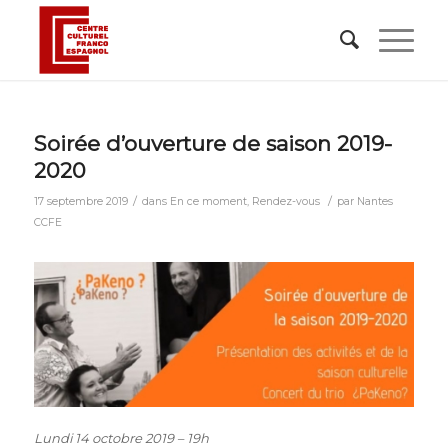
Soirée d’ouverture de saison 2019-
2020
/
/
17 septembre 2019
dans
En ce moment
,
Rendez-vous
par
Nantes
CCFE
Lundi 14 octobre 2019 –
19h