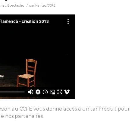
/
riat
,
Spectacles
par
Nantes CCFE
ion au CCFE vous donne accès à un tarif réduit pour
de nos partenaires.