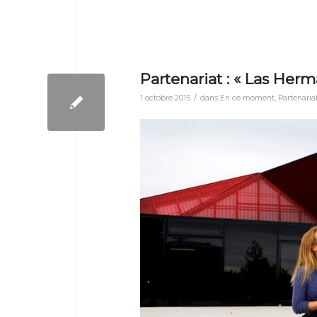
Partenariat : « Las Herm
/
1 octobre 2015
dans
En ce moment
,
Partenaria