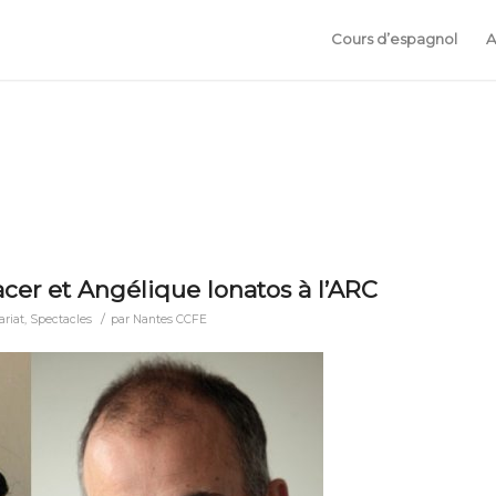
Cours d’espagnol
A
acer et Angélique Ionatos à l’ARC
/
ariat
,
Spectacles
par
Nantes CCFE