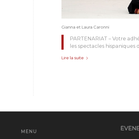
Gianna et Laura Caronni
PARTENARIAT – Votre adhés
les spectacles hispaniques 
Lire la suite
ÉVÉN
MENU