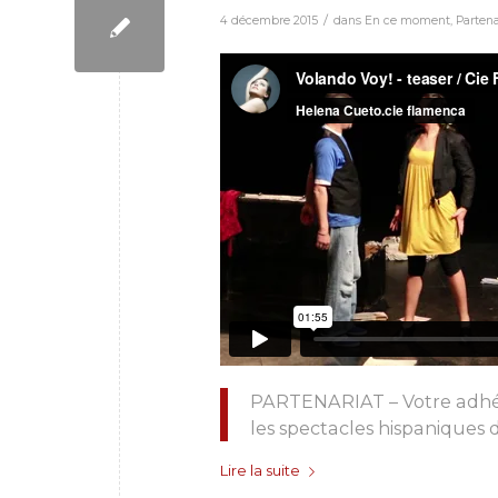
/
4 décembre 2015
dans
En ce moment
,
Partena
PARTENARIAT – Votre adhés
les spectacles hispaniques 
Lire la suite