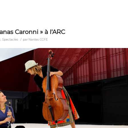
anas Caronni » à l’ARC
/
t
,
Spectacles
par
Nantes CCFE