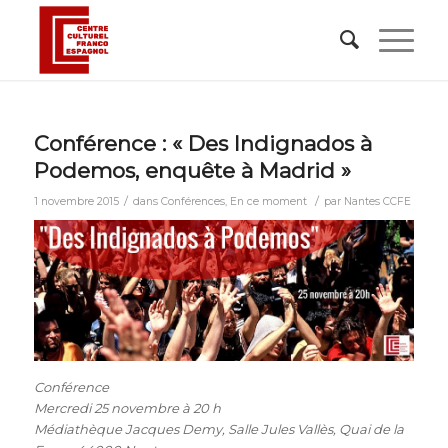
Conférence : « Des Indignados à
Podemos, enquête à Madrid »
/
/
1 novembre 2015
dans
Conférences
,
En ce moment
par
Nantes CCFE
Conférence
Mercredi 25 novembre à 20 h
Médiathèque Jacques Demy, Salle Jules Vallès, Quai de la