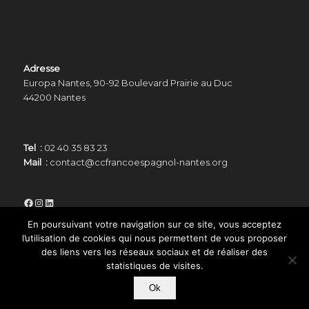
Adresse
Europa Nantes, 90-92 Boulevard Prairie au Duc
44200 Nantes
Tel :
02 40 35 83 23
Mail :
contact@ccfrancoespagnol-nantes.org
Facebook
Instagram
LinkedIn
En poursuivant votre navigation sur ce site, vous acceptez
l’utilisation de cookies qui nous permettent de vous proposer
des liens vers les réseaux sociaux et de réaliser des
statistiques de visites.
© Copyright -
Centre Culturel Franco Espagnol de Nantes
-
Enfold
Ok
WordPress Theme by Kriesi