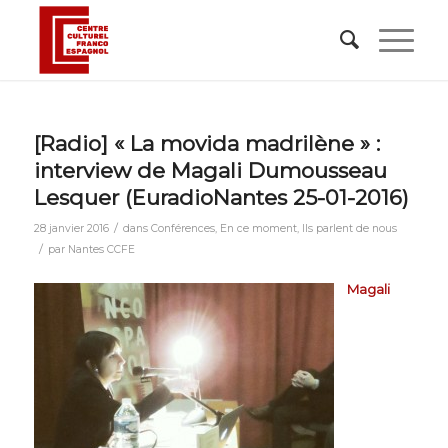
[Radio] « La movida madrilène » :
interview de Magali Dumousseau
Lesquer (EuradioNantes 25-01-2016)
/
28 janvier 2016
dans
Conférences
,
En ce moment
,
Ils parlent de nous
/
par
Nantes CCFE
Magali