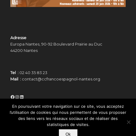
Adresse
Europa Nantes, 90-92 Boulevard Prairie au Duc
44200 Nantes
Tel :
02 40 35 83 23
Mail :
contact@ccfrancoespagnol-nantes.org
Facebook
Instagram
LinkedIn
En poursuivant votre navigation sur ce site, vous acceptez
l’utilisation de cookies qui nous permettent de vous proposer
des liens vers les réseaux sociaux et de réaliser des
statistiques de visites.
© Copyright -
Centre Culturel Franco Espagnol de Nantes
-
Enfold
Ok