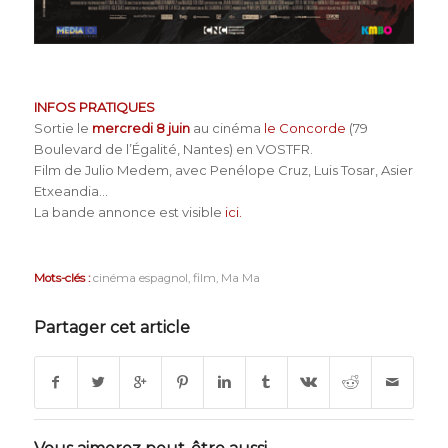
INFOS PRATIQUES
Sortie le
mercredi 8 juin
au cinéma
le Concorde
(
79
Boulevard de l’Égalité
, Nantes) en VOSTFR.
Film de Julio Medem, avec Penélope Cruz, Luis Tosar, Asier
Etxeandia…
La bande annonce est visible
ici.
Mots-clés :
cinéma espagnol
,
film
,
Ma Ma
Partager cet article