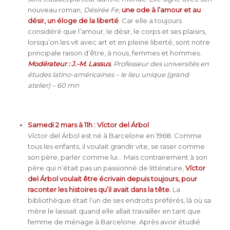
nouveau roman,
Désirée Fe
,
une ode à l’amour et au
désir, un éloge de la liberté
. Car elle a toujours
considéré que l’amour, le désir, le corps et ses plaisirs,
lorsqu’on les vit avec art et en pleine liberté, sont notre
principale raison d’être, à nous, femmes et hommes.
Modérateur : J.-M. Lassus
, Professeur des universités en
études latino-américaines – le
lieu unique (grand
atelier) – 60 mn
Samedi 2 mars à 11h : Víctor del Árbol
Víctor del Árbol est né à Barcelone en 1968. Comme
tous les enfants, il voulait grandir vite, se raser comme
son père, parler comme lui… Mais contrairement à son
père qui n’était pas un passionné de littérature,
Víctor
del Árbol voulait être écrivain depuis toujours, pour
raconter les histoires qu’il avait dans la tête.
La
bibliothèque était l’un de ses endroits préférés, là où sa
mère le laissait quand elle allait travailler en tant que
femme de ménage à Barcelone. Après avoir étudié