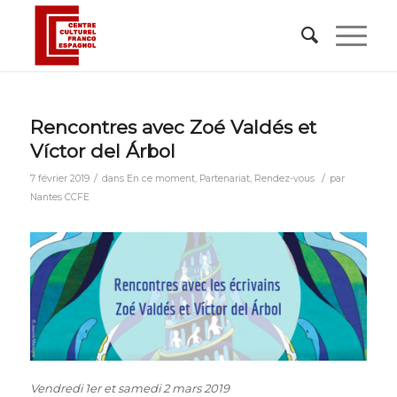
Rencontres avec Zoé Valdés et
Víctor del Árbol
/
/
7 février 2019
dans
En ce moment
,
Partenariat
,
Rendez-vous
par
Nantes CCFE
Vendredi 1er et samedi 2 mars 2019