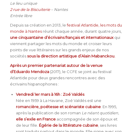
Le lieu unique
2 rue de la Biscuiterie
– Nantes
Entrée libre
Depuis sa création en 2013, le
festival Atlantide, les mots du
monde à Nantes
réunit chaque année, durant quatre jours,
une cinquantaine d’écrivains français et internationaux
qui
viennent partager les mots du monde et croiser leurs
points de vue littéraires sur les grands enjeux de nos
sociétés
sous la direction artistique d’Alain Mabanckou.
Après un premier partenariat autour de la venue
d’Eduardo Mendoza
(2017), le CCFE se joint au festival
Atlantide pour deux grandes rencontres avec des
écrivains hispanophones :
Vendredi 1er mars à 16h : Zoé Valdés
Née en 1959 à La Havane, Zoé Valdés est une
romancière, poétesse et scénariste cubaine
. En 1995,
après la publication de son roman
Le néant quotidien
,
elle s’exile en France
accompagnée de son époux et
de leur fille.
Égérie de la littérature cubaine
, ses livres
sont traduits partout dans le monde. Elle signe avec son