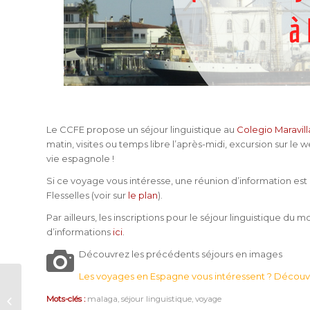
Le CCFE propose un séjour linguistique au
Colegio Maravill
matin, visites ou temps libre l’après-midi, excursion sur 
vie espagnole !
Si ce voyage vous intéresse, une réunion d’information est or
Flesselles (voir sur
le plan
).
Par ailleurs, les inscriptions pour le séjour linguistique du
d’informations
ici
.
Découvrez les précédents séjours en images
Les voyages en Espagne vous intéressent ? Découv
Ouverture des inscriptions pour le
Mots-clés :
malaga
,
séjour linguistique
,
voyage
stage intensif niveau débutant