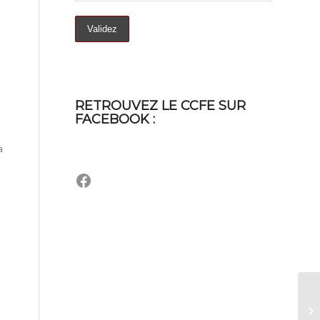
RETROUVEZ LE CCFE SUR
FACEBOOK :
e
a
Facebook
Ch
re