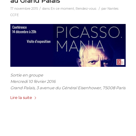
au Grand Palais
/
/
17 novembre 2015
dans
En ce moment
,
Rendez-vous
par
Nantes
CCFE
Sortie en groupe
Mercredi 10 février 2016
Grand Palais, 3 avenue du Général Eisenhower, 75008 Paris
Lire la suite