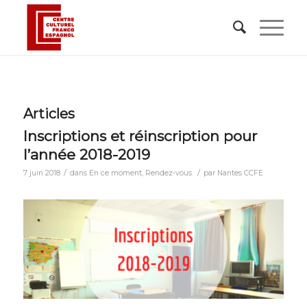
Articles
Inscriptions et réinscription pour
l’année 2018-2019
/
/
7 juin 2018
dans
En ce moment
,
Rendez-vous
par
Nantes CCFE