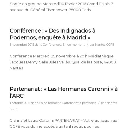
Sortie en groupe Mercredi 10 février 2016 Grand Palais, 3
avenue du Général Eisenhower, 75008 Paris
Conférence : « Des Indignados à
Podemos, enquête à Madrid »
/
1 novembre 2015
dans
Conférences
,
En ce moment
par
Nantes CCFE
Conférence Mercredi 25 novembre à 20 h Médiathèque
Jacques Demy, Salle Jules Vallès, Quai de la Fosse, 44000
Nantes
Partenariat : « Las Hermanas Caronni » à
l’ARC
/
1 octobre 2015
dans
En ce moment
,
Partenariat
,
Spectacles
par
Nantes
CCFE
Gianna et Laura Caronni PARTENARIAT – Votre adhésion au
CCFE vous donne accès à un tarif réduit pour les