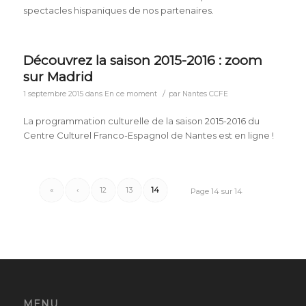
spectacles hispaniques de nos partenaires.
Découvrez la saison 2015-2016 : zoom
sur Madrid
/
1 septembre 2015
dans
En ce moment
par
Nantes CCFE
La programmation culturelle de la saison 2015-2016 du
Centre Culturel Franco-Espagnol de Nantes est en ligne !
«
‹
12
13
14
Page 14 sur 14
MENU