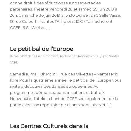
donne droit à des réductions sur nos spectacles
partenaires. Théâtre Vendredi 28 et samedi 29 juin 2019 à
20h, dimanche 30 juin 2019 à 15h30 Durée : 2h15 Salle Vasse,
18 rue Colbert – Nantes TArif plein : 12 € / Tarif adhérent
CCFE : 9€ L’Atelier […]
Le petit bal de l’Europe
/
16 mai 2019
dans
En ce moment
,
Partenariat
,
Rendez-vous
par
Nantes
CCFE
Samedi 18 mai, 18h Pol’n, 11 rue des Olivettes – Nantes Prix
libre Pour la quatrième année, le petit bal de l’Europe vous
invite à découvrir des danses européennes. Au
programme : démonstrations, initiations et bal folk.
Nouveauté : l’atelier chant du CCFE sera également de la
partie avec son répertoire de chants populaires et […]
Les Centres Culturels dans la