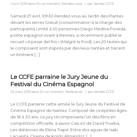
/
1 avril 2019
dans
En ce moment
,
Rendez-vous
par
Nantes CCFE
Samedi 27 avril, 10h30 Rendez-vous au Jardin des Plantes
devant les serres Gratuit (consommation à la charge des
participants) Limité à 20 personnes Diego Medina Poveda,
poète espagnol vivant à Rennes, a récemment publié le
recueil « A pesar del frío » (Malgré le froid). Les 20 textes qui
le composent sont inspirés par des lieux nantais et tracent
un itinéraire […]
Le CCFE parraine le Jury Jeune du
Festival du Cinéma Espagnol
/
25 mars 2019
dans
En ce moment
,
Partenariat
par
Nantes CCFE
Le CCFE parraine cette année le Jury Jeune du Festival de
Cinéma Espagnol de Nantes. Composé de cinéphiles âgés
de 18 à 30 ans, ce jury récompensera l’un des films en
compétition officielle, à savoir Casi 40 de David Trueba,
Les distàncies de Elena Trapé, Entre dos aguas de Isaki
Lacuesta, Oreina de Koldo Almandoz, […]