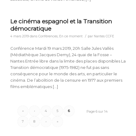
Le cinéma espagnol et la Transition
démocratique
/
4 mars 2019
dans
Conférences
,
En ce moment
par
Nantes CCFE
Conférence Mardi 19 mars 2019, 20h Salle Jules Vallès
(Médiathèque Jacques Demy), 24 quai de la Fosse –
Nantes Entrée libre dans la limite des places disponibles La
Transition démocratique (1975-1982) ne fut pas sans
conséquence pour le monde des arts, en particulier le
cinéma. De l’abolition de la censure en 1977 aux premiers
films emblématiques […]
«
‹
4
5
6
Page 6 sur 14
7
8
›
»